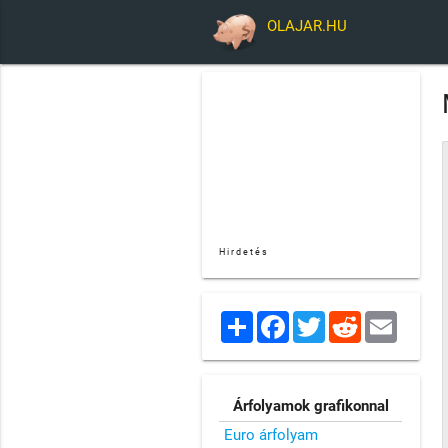
OLAJAR.HU
Hirdetés
Share
Facebook
Twitter
Reddit
Email
Árfolyamok grafikonnal
Euro árfolyam