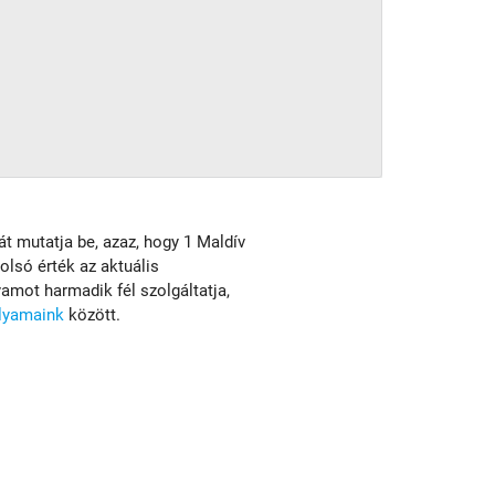
sát mutatja be, azaz, hogy 1 Maldív
tolsó érték az aktuális
mot harmadik fél szolgáltatja,
olyamaink
között.