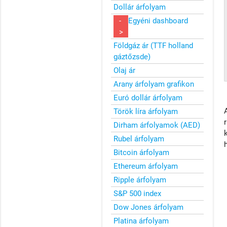
Dollár árfolyam
-
Egyéni dashboard
>
Földgáz ár (TTF holland
gáztőzsde)
Olaj ár
Arany árfolyam grafikon
Euró dollár árfolyam
Török líra árfolyam
Dirham árfolyamok (AED)
Rubel árfolyam
Bitcoin árfolyam
Ethereum árfolyam
Ripple árfolyam
S&P 500 index
Dow Jones árfolyam
Platina árfolyam