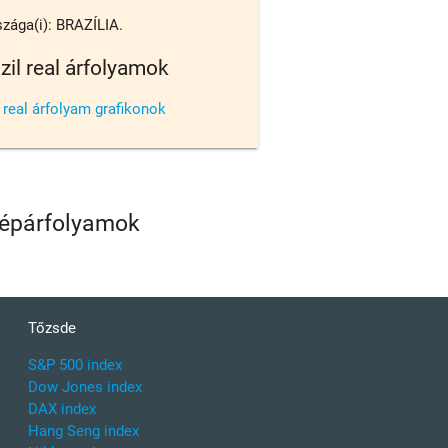
zága(i): BRAZÍLIA.
zil real árfolyamok
l real árfolyam grafikonok
özépárfolyamok
Tőzsde
S&P 500 index
Dow Jones index
DAX index
Hang Seng index