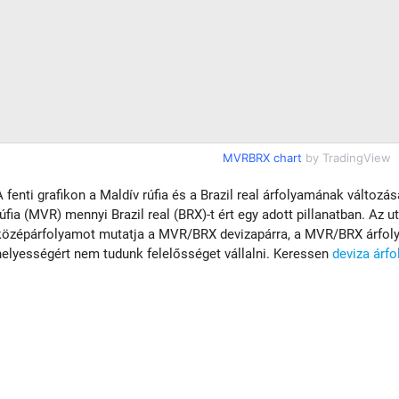
MVRBRX chart
by TradingView
A fenti grafikon a Maldív rúfia és a Brazil real árfolyamának változá
rúfia (MVR) mennyi Brazil real (BRX)-t ért egy adott pillanatban. Az u
középárfolyamot mutatja a MVR/BRX devizapárra, a MVR/BRX árfolya
helyességért nem tudunk felelősséget vállalni. Keressen
deviza árf