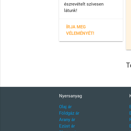
észrevételt szívesen
látunk!
ÍRJA MEG
VÉLEMÉNYÉT!
T
Nyersanyag
Olaj ár
Földgáz ár
Arany ár
Ezüst ár