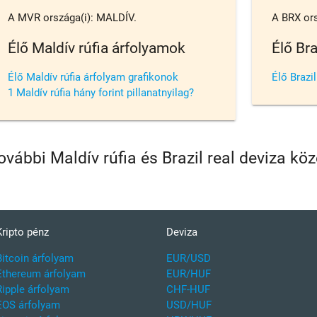
A MVR országa(i): MALDÍV.
A BRX ors
Élő Maldív rúfia árfolyamok
Élő Bra
Élő Maldív rúfia árfolyam grafikonok
Élő Brazi
1 Maldív rúfia hány forint pillanatnyilag?
ovábbi Maldív rúfia és Brazil real deviza k
Kripto pénz
Deviza
Bitcoin árfolyam
EUR/USD
Ethereum árfolyam
EUR/HUF
Ripple árfolyam
CHF-HUF
EOS árfolyam
USD/HUF