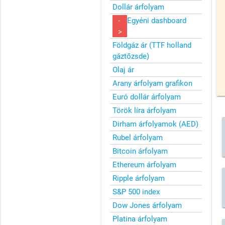
Dollár árfolyam
-
Egyéni dashboard
>
Földgáz ár (TTF holland
gáztőzsde)
Olaj ár
Arany árfolyam grafikon
Euró dollár árfolyam
Török líra árfolyam
Dirham árfolyamok (AED)
Rubel árfolyam
Bitcoin árfolyam
Ethereum árfolyam
Ripple árfolyam
S&P 500 index
Dow Jones árfolyam
Platina árfolyam