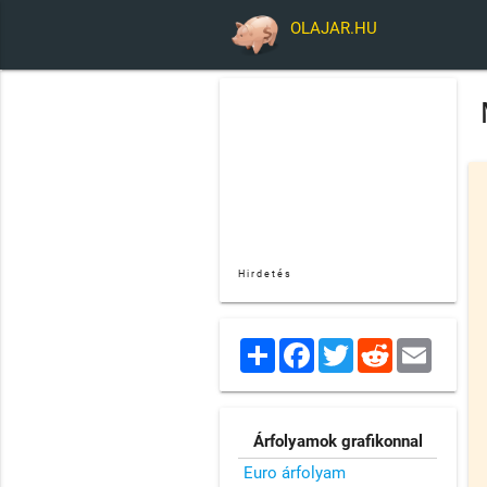
OLAJAR.HU
Hirdetés
Share
Facebook
Twitter
Reddit
Email
Árfolyamok grafikonnal
Euro árfolyam