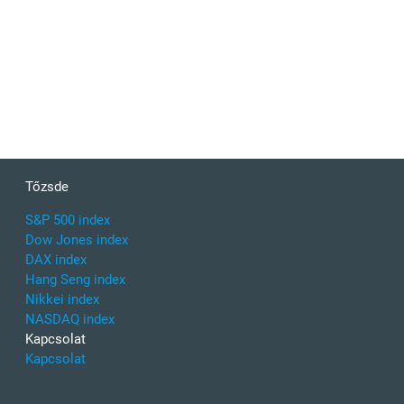
Tőzsde
S&P 500 index
Dow Jones index
DAX index
Hang Seng index
Nikkei index
NASDAQ index
Kapcsolat
Kapcsolat