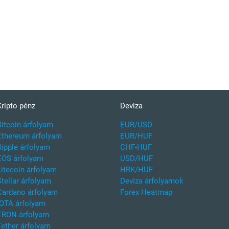
Kripto pénz
Deviza
Bitcoin árfolyam
EUR/USD
Ethereum árfolyam
EUR/HUF
Ripple árfolyam
CHF-HUF
EOS árfolyam
USD/HUF
Litecoin árfolyam
HRK/HUF
Stellar árfolyam
Deviza árfolyamok
Cardano árfolyam
Forex Heatmap
IOTA árfolyam
TRON árfolyam
Tether árfolyam