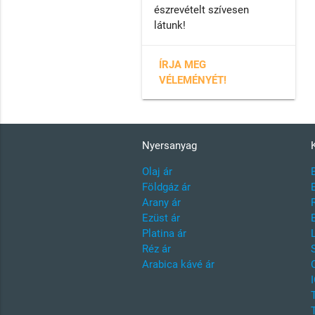
észrevételt szívesen
látunk!
ÍRJA MEG
VÉLEMÉNYÉT!
Nyersanyag
Olaj ár
Földgáz ár
Arany ár
Ezüst ár
Platina ár
Réz ár
Arabica kávé ár