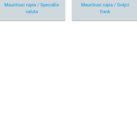
Mauritiusi rúpia / Speciális
Mauritiusi rúpia / Svájci
valuta
frank