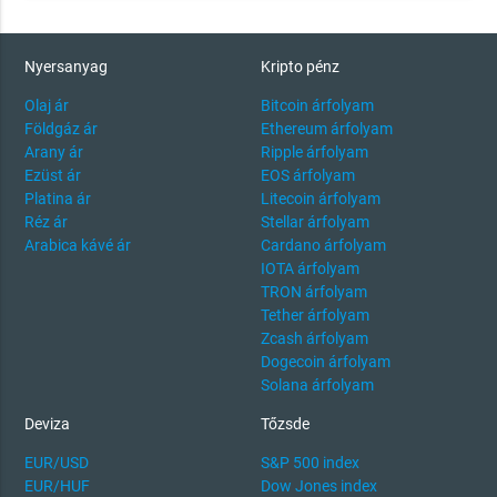
Nyersanyag
Kripto pénz
Olaj ár
Bitcoin árfolyam
Földgáz ár
Ethereum árfolyam
Arany ár
Ripple árfolyam
Ezüst ár
EOS árfolyam
Platina ár
Litecoin árfolyam
Réz ár
Stellar árfolyam
Arabica kávé ár
Cardano árfolyam
IOTA árfolyam
TRON árfolyam
Tether árfolyam
Zcash árfolyam
Dogecoin árfolyam
Solana árfolyam
Deviza
Tőzsde
EUR/USD
S&P 500 index
EUR/HUF
Dow Jones index