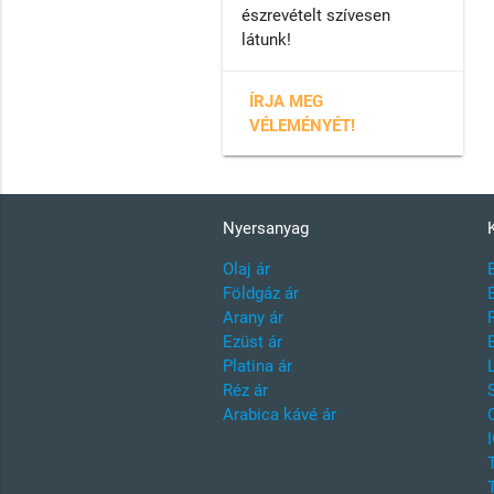
észrevételt szívesen
látunk!
ÍRJA MEG
VÉLEMÉNYÉT!
Nyersanyag
Olaj ár
Földgáz ár
Arany ár
Ezüst ár
Platina ár
Réz ár
Arabica kávé ár