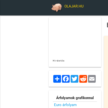
OLAJAR.HU
Hirdetés
Share
Facebook
Twitter
Reddit
Email
Árfolyamok grafikonnal
Euro árfolyam