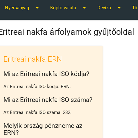
arrow_drop_down
arrow_drop_down
arrow_drop_down
Nyersanyag
Kripto valuta
Deviza
Tő
Eritreai nakfa árfolyamok gyűjtőoldal
Eritreai nakfa ERN
Mi az Eritreai nakfa ISO kódja?
Az Eritreai nakfa ISO kódja: ERN.
Mi az Eritreai nakfa ISO száma?
Az Eritreai nakfa ISO száma: 232.
Melyik ország pénzneme az
ERN?