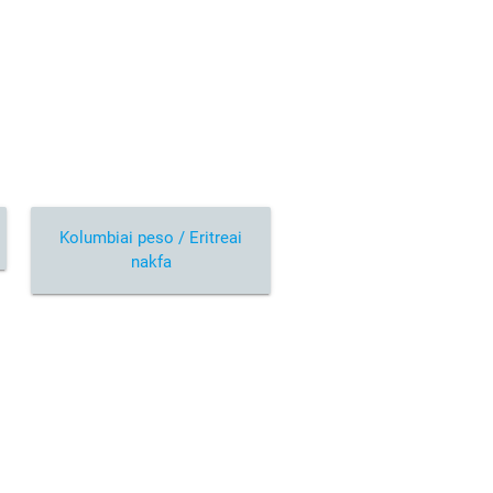
Kolumbiai peso / Eritreai
nakfa