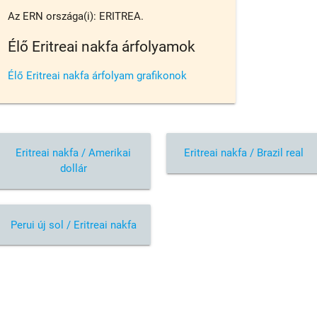
Az ERN országa(i): ERITREA.
Élő Eritreai nakfa árfolyamok
Élő Eritreai nakfa árfolyam grafikonok
Eritreai nakfa / Amerikai
Eritreai nakfa / Brazil real
dollár
Perui új sol / Eritreai nakfa