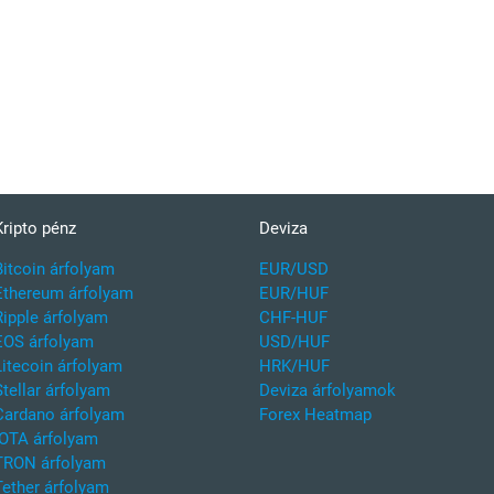
Kripto pénz
Deviza
Bitcoin árfolyam
EUR/USD
Ethereum árfolyam
EUR/HUF
Ripple árfolyam
CHF-HUF
EOS árfolyam
USD/HUF
Litecoin árfolyam
HRK/HUF
Stellar árfolyam
Deviza árfolyamok
Cardano árfolyam
Forex Heatmap
IOTA árfolyam
TRON árfolyam
Tether árfolyam