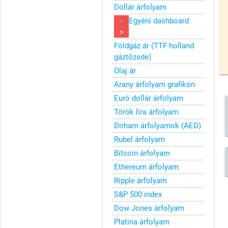
Dollár árfolyam
-
Egyéni dashboard
>
Földgáz ár (TTF holland
gáztőzsde)
Olaj ár
Arany árfolyam grafikon
Euró dollár árfolyam
Török líra árfolyam
Dirham árfolyamok (AED)
Rubel árfolyam
Bitcoin árfolyam
Ethereum árfolyam
Ripple árfolyam
S&P 500 index
Dow Jones árfolyam
Platina árfolyam