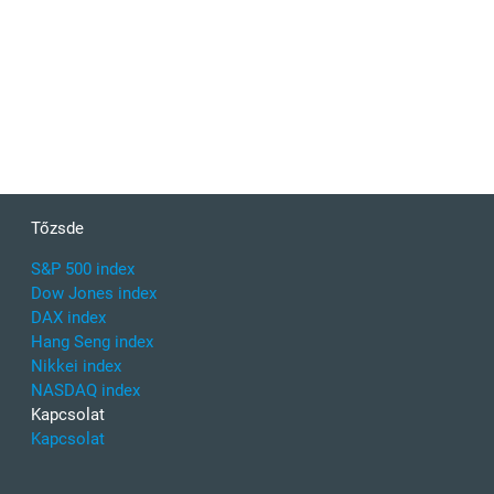
Tőzsde
S&P 500 index
Dow Jones index
DAX index
Hang Seng index
Nikkei index
NASDAQ index
Kapcsolat
Kapcsolat