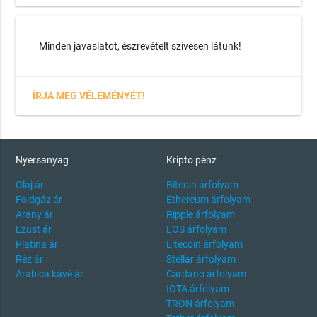
Minden javaslatot, észrevételt szívesen látunk!
ÍRJA MEG VÉLEMÉNYÉT!
Nyersanyag
Kripto pénz
Olaj ár
Bitcoin árfolyam
Földgáz ár
Ethereum árfolyam
Arany ár
Ripple árfolyam
Ezüst ár
EOS árfolyam
Platina ár
Litecoin árfolyam
Réz ár
Stellar árfolyam
Arabica kávé ár
Cardano árfolyam
IOTA árfolyam
TRON árfolyam