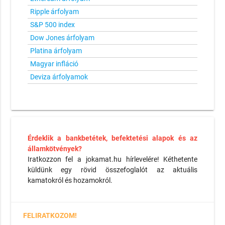
Ripple árfolyam
S&P 500 index
Dow Jones árfolyam
Platina árfolyam
Magyar infláció
Deviza árfolyamok
Érdeklik a bankbetétek, befektetési alapok és az
államkötvények?
Iratkozzon fel a jokamat.hu hírlevelére! Kéthetente
küldünk egy rövid összefoglalót az aktuális
kamatokról és hozamokról.
FELIRATKOZOM!