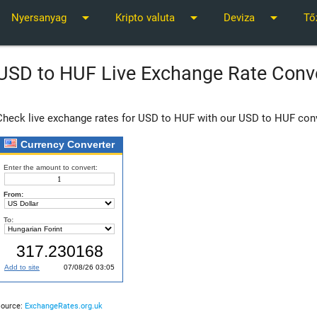
arrow_drop_down
arrow_drop_down
arrow_drop_down
Nyersanyag
Kripto valuta
Deviza
Tő
USD to HUF Live Exchange Rate Conv
Check live exchange rates for USD to HUF with our USD to HUF conv
Source:
ExchangeRates.org.uk