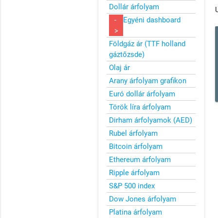
Dollár árfolyam
-
Egyéni dashboard
>
Földgáz ár (TTF holland
gáztőzsde)
Olaj ár
Arany árfolyam grafikon
Euró dollár árfolyam
Török líra árfolyam
Dirham árfolyamok (AED)
Rubel árfolyam
Bitcoin árfolyam
Ethereum árfolyam
Ripple árfolyam
S&P 500 index
Dow Jones árfolyam
Platina árfolyam