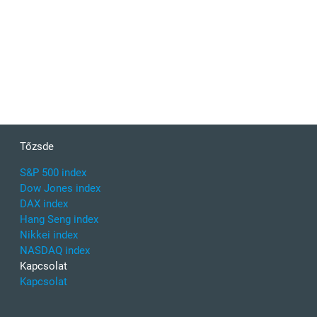
Tőzsde
S&P 500 index
Dow Jones index
DAX index
Hang Seng index
Nikkei index
NASDAQ index
Kapcsolat
Kapcsolat