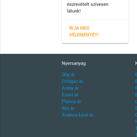
észrevételt szívesen
látunk!
ÍRJA MEG
VÉLEMÉNYÉT!
Nyersanyag
Olaj ár
Földgáz ár
Arany ár
Ezüst ár
Platina ár
Réz ár
Arabica kávé ár