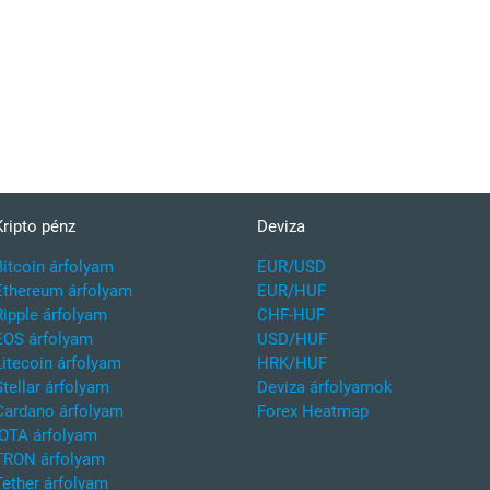
Kripto pénz
Deviza
Bitcoin árfolyam
EUR/USD
Ethereum árfolyam
EUR/HUF
Ripple árfolyam
CHF-HUF
EOS árfolyam
USD/HUF
Litecoin árfolyam
HRK/HUF
Stellar árfolyam
Deviza árfolyamok
Cardano árfolyam
Forex Heatmap
IOTA árfolyam
TRON árfolyam
Tether árfolyam