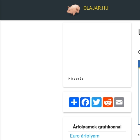
OLAJAR.HU
Hirdetés
Share
Facebook
Twitter
Reddit
Email
Árfolyamok grafikonnal
Euro árfolyam