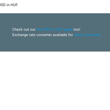
USD in HUF.
Check out our
live USD to HUF graph
too!
Exchange rate converter available for
other currencies
.