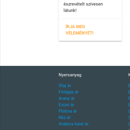
észrevételt szívesen
látunk!
ÍRJA MEG
VÉLEMÉNYÉT!
Nyersanyag
Olaj ár
Földgáz ár
Arany ár
Ezüst ár
Platina ár
Réz ár
Arabica kávé ár