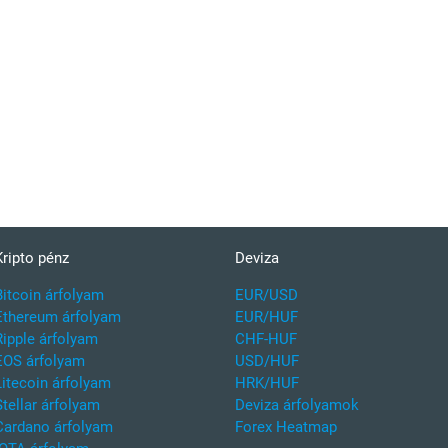
Kripto pénz
Deviza
Bitcoin árfolyam
EUR/USD
Ethereum árfolyam
EUR/HUF
Ripple árfolyam
CHF-HUF
EOS árfolyam
USD/HUF
Litecoin árfolyam
HRK/HUF
Stellar árfolyam
Deviza árfolyamok
Cardano árfolyam
Forex Heatmap