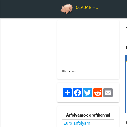
OLAJAR.HU
Hirdetés
Share
Facebook
Twitter
Reddit
Email
Árfolyamok grafikonnal
Euro árfolyam