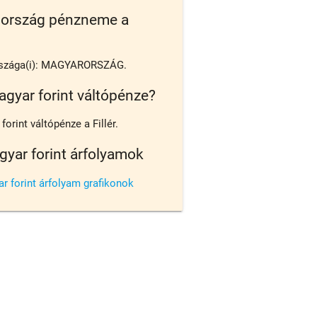
 ország pénzneme a
szága(i): MAGYARORSZÁG.
agyar forint váltópénze?
orint váltópénze a Fillér.
gyar forint árfolyamok
r forint árfolyam grafikonok