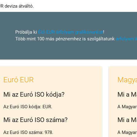
R deviza átváltó.
Próbálja ki
Élő EUR árfolyam grafikonunkat
!
Több mint 100 más pénznemhez is szolgáltatunk
árfolyam 
Euró EUR
Magya
Mi az Euró ISO kódja?
Mi a M
Az Euró ISO kódja: EUR.
A Magyar 
Mi az Euró ISO száma?
Mi a M
Az Euró ISO száma: 978.
A Magyar 