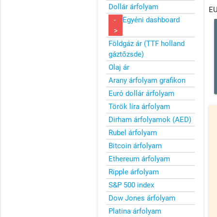
Dollár árfolyam
EU
-
Egyéni dashboard
>
Földgáz ár (TTF holland
gáztőzsde)
Olaj ár
Arany árfolyam grafikon
Euró dollár árfolyam
Török líra árfolyam
Dirham árfolyamok (AED)
Rubel árfolyam
Bitcoin árfolyam
Ethereum árfolyam
Ripple árfolyam
S&P 500 index
Dow Jones árfolyam
Platina árfolyam