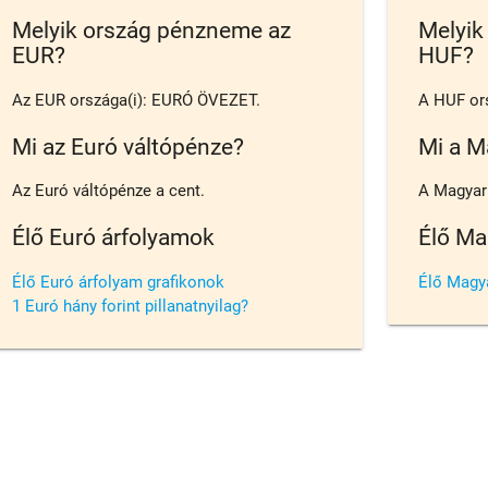
Melyik ország pénzneme az
Melyik
EUR?
HUF?
Az EUR országa(i): EURÓ ÖVEZET.
A HUF or
Mi az Euró váltópénze?
Mi a M
Az Euró váltópénze a cent.
A Magyar f
Élő Euró árfolyamok
Élő Ma
Élő Euró árfolyam grafikonok
Élő Magya
1 Euró hány forint pillanatnyilag?