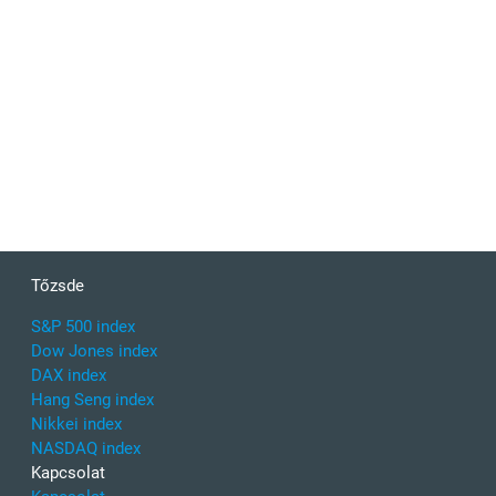
Tőzsde
S&P 500 index
Dow Jones index
DAX index
Hang Seng index
Nikkei index
NASDAQ index
Kapcsolat