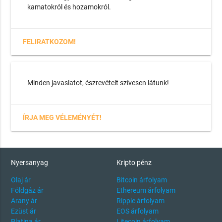
kamatokról és hozamokról.
FELIRATKOZOM!
Minden javaslatot, észrevételt szívesen látunk!
ÍRJA MEG VÉLEMÉNYÉT!
Nyersanyag
Kripto pénz
Olaj ár
Bitcoin árfolyam
Földgáz ár
Ethereum árfolyam
Arany ár
Ripple árfolyam
Ezüst ár
EOS árfolyam
Platina ár
Litecoin árfolyam