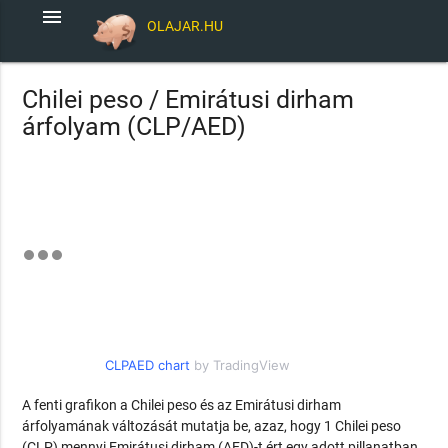
menu
OLAJAR.HU
Chilei peso / Emirátusi dirham
árfolyam (CLP/AED)
CLPAED chart
by TradingView
A fenti grafikon a Chilei peso és az Emirátusi dirham
árfolyamának változását mutatja be, azaz, hogy 1 Chilei peso
(CLP) mennyi Emirátusi dirham (AED)-t ért egy adott pillanatban.