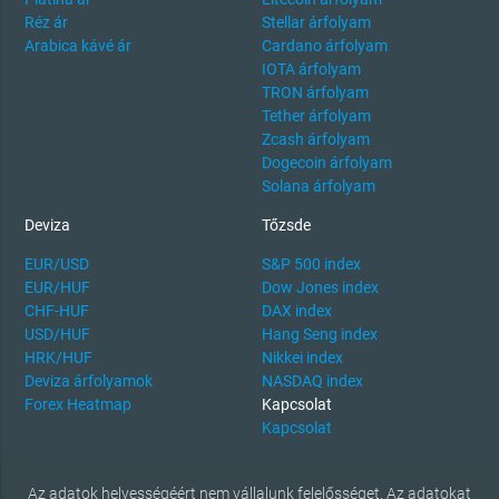
Réz ár
Stellar árfolyam
Arabica kávé ár
Cardano árfolyam
IOTA árfolyam
TRON árfolyam
Tether árfolyam
Zcash árfolyam
Dogecoin árfolyam
Solana árfolyam
Deviza
Tőzsde
EUR/USD
S&P 500 index
EUR/HUF
Dow Jones index
CHF-HUF
DAX index
USD/HUF
Hang Seng index
HRK/HUF
Nikkei index
Deviza árfolyamok
NASDAQ index
Forex Heatmap
Kapcsolat
Kapcsolat
Az adatok helyességéért nem vállalunk felelősséget. Az adatokat