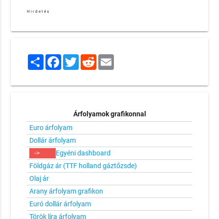
Hirdetés
Share
Facebook
Twitter
Reddit
Email
Árfolyamok grafikonnal
Euro árfolyam
Dollár árfolyam
->
Egyéni dashboard
Földgáz ár (TTF holland gáztőzsde)
Olaj ár
Arany árfolyam grafikon
Euró dollár árfolyam
Török líra árfolyam