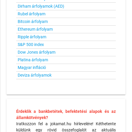
Dirham árfolyamok (AED)
Rubel árfolyam
Bitcoin árfolyam
Ethereum árfolyam
Ripple árfolyam
S&P 500 index
Dow Jones árfolyam
Platina árfolyam
Magyar infláció
Deviza árfolyamok
Érdeklik a bankbetétek, befektetési alapok és az
államkötvények?
Iratkozzon fel a jokamat.hu hírlevelére! Kéthetente
küldünk egy rövid összefoglalót az aktuális