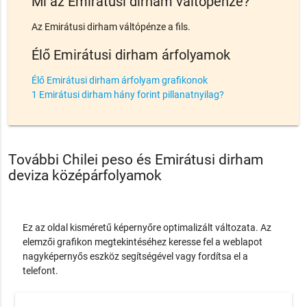
Mi az Emirátusi dirham váltópénze?
Az Emirátusi dirham váltópénze a fils.
Élő Emirátusi dirham árfolyamok
Élő Emirátusi dirham árfolyam grafikonok
1 Emirátusi dirham hány forint pillanatnyilag?
További Chilei peso és Emirátusi dirham
deviza középárfolyamok
Ez az oldal kisméretű képernyőre optimalizált változata. Az
elemzői grafikon megtekintéséhez keresse fel a weblapot
nagyképernyős eszköz segítségével vagy fordítsa el a
telefont.