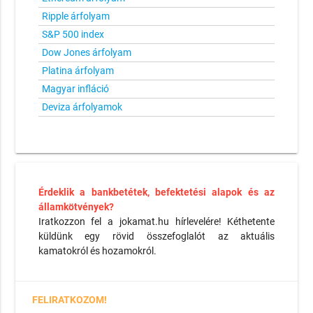
Ripple árfolyam
S&P 500 index
Dow Jones árfolyam
Platina árfolyam
Magyar infláció
Deviza árfolyamok
Érdeklik a bankbetétek, befektetési alapok és az
államkötvények?
Iratkozzon fel a jokamat.hu hírlevelére! Kéthetente
küldünk egy rövid összefoglalót az aktuális
kamatokról és hozamokról.
FELIRATKOZOM!