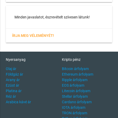
Minden javaslatot, észrevételt szívesen látunk!
ÍRJA MEG VÉLEMÉNYÉT!
Nyersanyag
Kripto pénz
Olaj ár
Bitcoin árfolyam
Földgáz ár
Ethereum árfolyam
Arany ár
Ripple árfolyam
Ezüst ár
EOS árfolyam
Platina ár
Litecoin árfolyam
Réz ár
Stellar árfolyam
Arabica kávé ár
Cardano árfolyam
IOTA árfolyam
TRON árfolyam