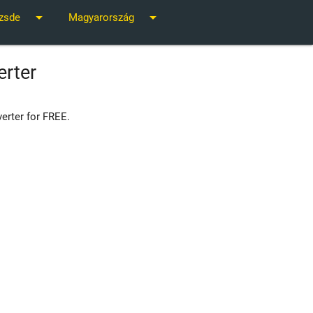
arrow_drop_down
arrow_drop_down
zsde
Magyarország
erter
erter for FREE.