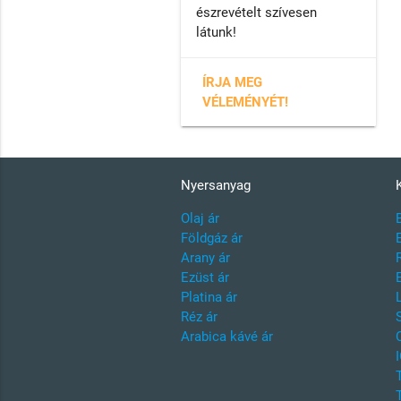
észrevételt szívesen
látunk!
ÍRJA MEG
VÉLEMÉNYÉT!
Nyersanyag
Olaj ár
Földgáz ár
Arany ár
Ezüst ár
Platina ár
Réz ár
Arabica kávé ár