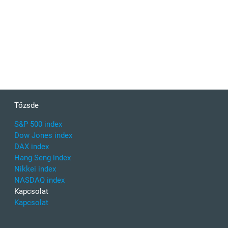
Tőzsde
S&P 500 index
Dow Jones index
DAX index
Hang Seng index
Nikkei index
NASDAQ index
Kapcsolat
Kapcsolat