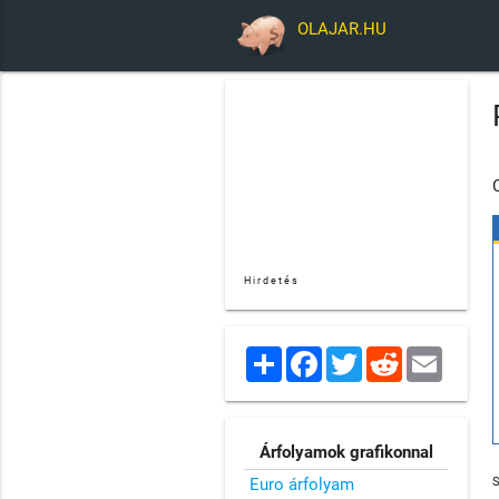
OLAJAR.HU
Hirdetés
Share
Facebook
Twitter
Reddit
Email
Árfolyamok grafikonnal
Euro árfolyam