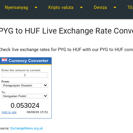
arrow_drop_down
arrow_drop_down
arrow_drop_down
Nyersanyag
Kripto valuta
Deviza
Tő
PYG to HUF Live Exchange Rate Conv
Check live exchange rates for PYG to HUF with our PYG to HUF conv
Source:
ExchangeRates.org.uk