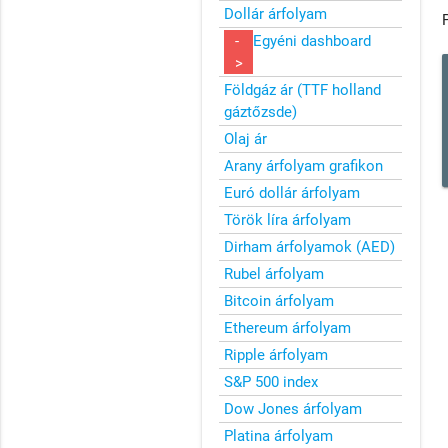
Dollár árfolyam
-
Egyéni dashboard
>
Földgáz ár (TTF holland
gáztőzsde)
Olaj ár
Arany árfolyam grafikon
Euró dollár árfolyam
Török líra árfolyam
Dirham árfolyamok (AED)
Rubel árfolyam
Bitcoin árfolyam
Ethereum árfolyam
Ripple árfolyam
S&P 500 index
Dow Jones árfolyam
Platina árfolyam