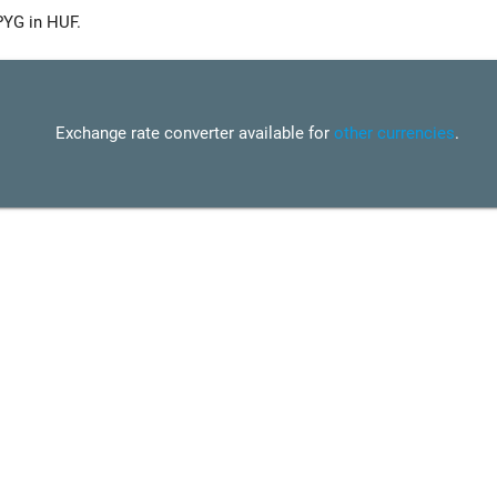
PYG in HUF.
Exchange rate converter available for
other currencies
.