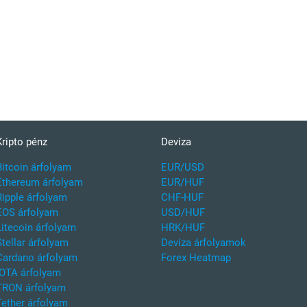
Kripto pénz
Deviza
Bitcoin árfolyam
EUR/USD
Ethereum árfolyam
EUR/HUF
Ripple árfolyam
CHF-HUF
EOS árfolyam
USD/HUF
Litecoin árfolyam
HRK/HUF
Stellar árfolyam
Deviza árfolyamok
Cardano árfolyam
Forex Heatmap
IOTA árfolyam
TRON árfolyam
Tether árfolyam