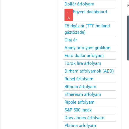
Dollár árfolyam
-
Egyéni dashboard
>
Földgáz ár (TTF holland
gáztőzsde)
Olaj ár
Arany árfolyam grafikon
Euró dollár árfolyam
Török líra árfolyam
Dirham árfolyamok (AED)
Rubel árfolyam
Bitcoin árfolyam
Ethereum árfolyam
Ripple árfolyam
S&P 500 index
Dow Jones árfolyam
Platina árfolyam