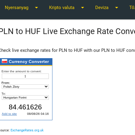
arrow_drop_down
arrow_drop_down
arrow_drop_down
Nyersanyag
Kripto valuta
Deviza
Tő
PLN to HUF Live Exchange Rate Conv
Check live exchange rates for PLN to HUF with our PLN to HUF conv
Source:
ExchangeRates.org.uk