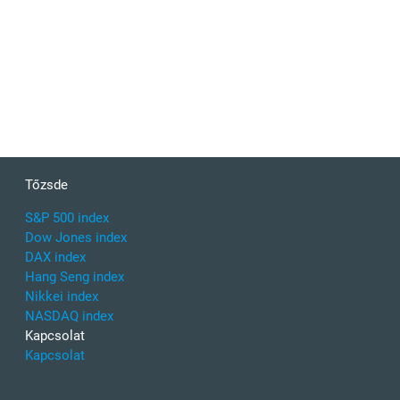
Tőzsde
S&P 500 index
Dow Jones index
DAX index
Hang Seng index
Nikkei index
NASDAQ index
Kapcsolat
Kapcsolat