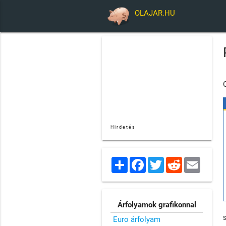
OLAJAR.HU
Hirdetés
Share
Facebook
Twitter
Reddit
Email
Árfolyamok grafikonnal
Euro árfolyam