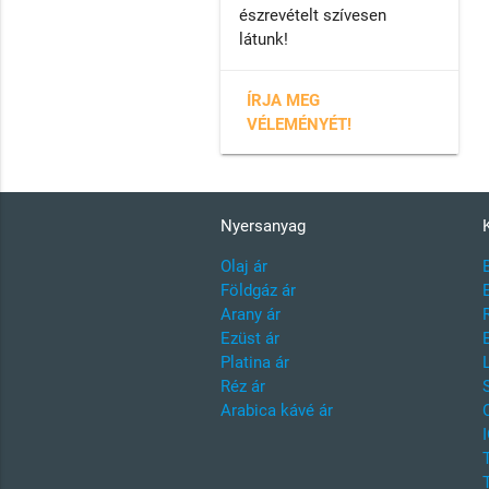
észrevételt szívesen
látunk!
ÍRJA MEG
VÉLEMÉNYÉT!
Nyersanyag
Olaj ár
Földgáz ár
Arany ár
Ezüst ár
Platina ár
Réz ár
Arabica kávé ár