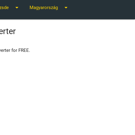
arrow_drop_down
arrow_drop_down
zsde
Magyarország
erter
erter for FREE.