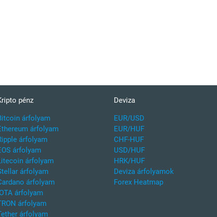
Kripto pénz
Deviza
Bitcoin árfolyam
EUR/USD
Ethereum árfolyam
EUR/HUF
Ripple árfolyam
CHF-HUF
EOS árfolyam
USD/HUF
Litecoin árfolyam
HRK/HUF
Stellar árfolyam
Deviza árfolyamok
Cardano árfolyam
Forex Heatmap
IOTA árfolyam
TRON árfolyam
Tether árfolyam