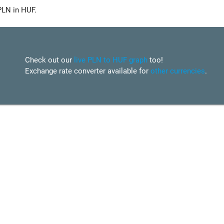
PLN in HUF.
Check out our
live PLN to HUF graph
too!
Exchange rate converter available for
other currencies
.