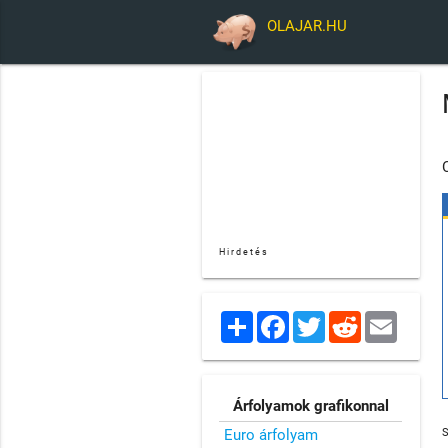
OLAJAR.HU
Hirdetés
Share
Facebook
Twitter
Reddit
Email
Árfolyamok grafikonnal
Euro árfolyam