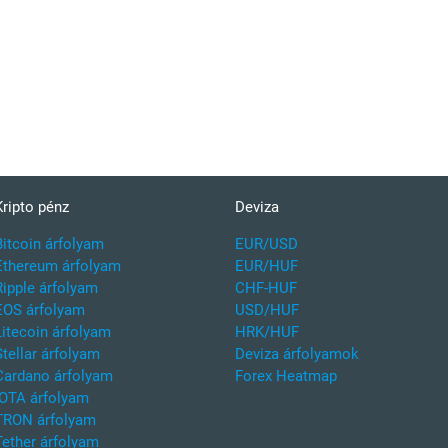
Kripto pénz
Deviza
Bitcoin árfolyam
EUR/USD
Ethereum árfolyam
EUR/HUF
Ripple árfolyam
CHF-HUF
EOS árfolyam
USD/HUF
Litecoin árfolyam
HRK/HUF
Stellar árfolyam
Deviza árfolyamok
Cardano árfolyam
Forex Heatmap
IOTA árfolyam
TRON árfolyam
Tether árfolyam