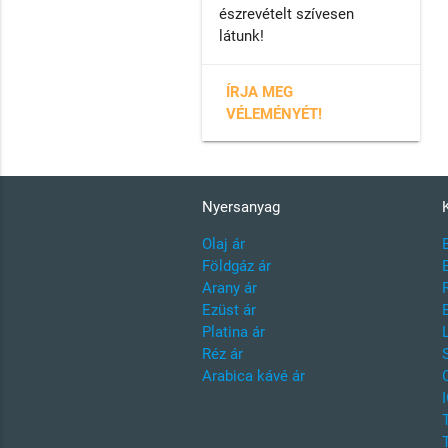
észrevételt szívesen
látunk!
ÍRJA MEG
VÉLEMÉNYÉT!
Nyersanyag
Olaj ár
Földgáz ár
Arany ár
Ezüst ár
Platina ár
Réz ár
Arabica kávé ár