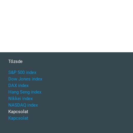
Tőzsde
S&P 500 index
Dow Jones index
DAX index
Hang Seng index
Nikkei index
NASDAQ index
Kapcsolat
Kapcsolat