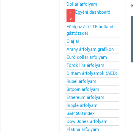
Dollár árfolyam
-
Egyéni dashboard
>
Földgáz ár (TTF holland
gáztőzsde)
Olaj ár
Arany árfolyam grafikon
Euró dollár árfolyam
Török líra árfolyam
Dirham árfolyamok (AED)
Rubel árfolyam
Bitcoin árfolyam
Ethereum árfolyam
Ripple árfolyam
S&P 500 index
Dow Jones árfolyam
Platina árfolyam