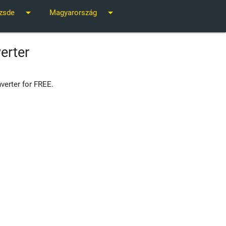
arrow_drop_down
arrow_drop_down
zsde
Magyarország
erter
verter for FREE.