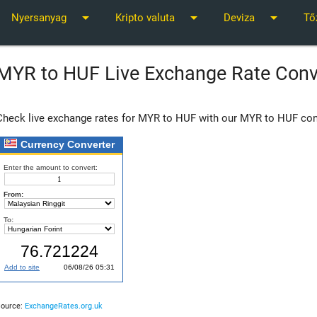
arrow_drop_down
arrow_drop_down
arrow_drop_down
Nyersanyag
Kripto valuta
Deviza
Tő
MYR to HUF Live Exchange Rate Conv
Check live exchange rates for MYR to HUF with our MYR to HUF con
Source:
ExchangeRates.org.uk