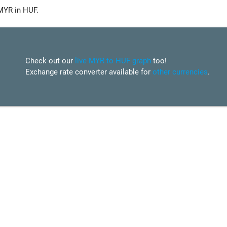
MYR in HUF.
Check out our
live MYR to HUF graph
too!
Exchange rate converter available for
other currencies
.