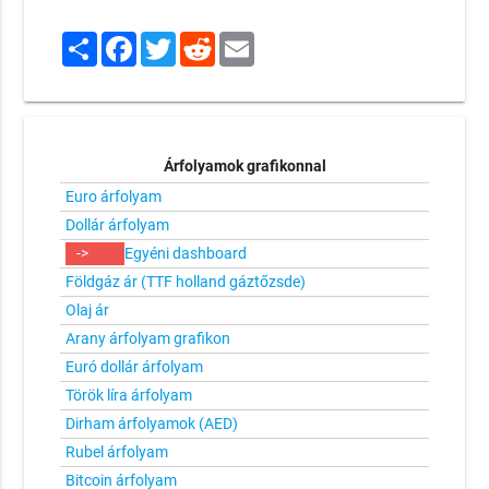
Share
Facebook
Twitter
Reddit
Email
Árfolyamok grafikonnal
Euro árfolyam
Dollár árfolyam
->
Egyéni dashboard
Földgáz ár (TTF holland gáztőzsde)
Olaj ár
Arany árfolyam grafikon
Euró dollár árfolyam
Török líra árfolyam
Dirham árfolyamok (AED)
Rubel árfolyam
Bitcoin árfolyam