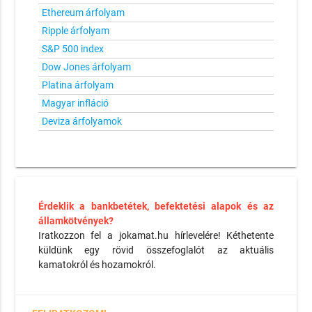
Ethereum árfolyam
Ripple árfolyam
S&P 500 index
Dow Jones árfolyam
Platina árfolyam
Magyar infláció
Deviza árfolyamok
Érdeklik a bankbetétek, befektetési alapok és az
államkötvények?
Iratkozzon fel a jokamat.hu hírlevelére! Kéthetente
küldünk egy rövid összefoglalót az aktuális
kamatokról és hozamokról.