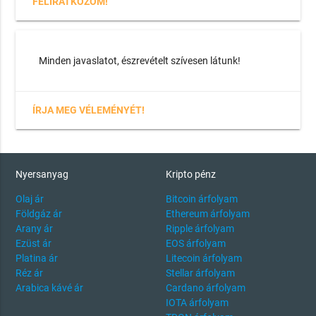
FELIRATKOZOM!
Minden javaslatot, észrevételt szívesen látunk!
ÍRJA MEG VÉLEMÉNYÉT!
Nyersanyag
Kripto pénz
Olaj ár
Bitcoin árfolyam
Földgáz ár
Ethereum árfolyam
Arany ár
Ripple árfolyam
Ezüst ár
EOS árfolyam
Platina ár
Litecoin árfolyam
Réz ár
Stellar árfolyam
Arabica kávé ár
Cardano árfolyam
IOTA árfolyam