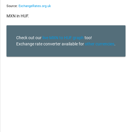
Source:
ExchangeRates.org.uk
MXN in HUF.
Check out our
live MXN to HUF graph
too!
Exchange rate converter available for
other currencies
.