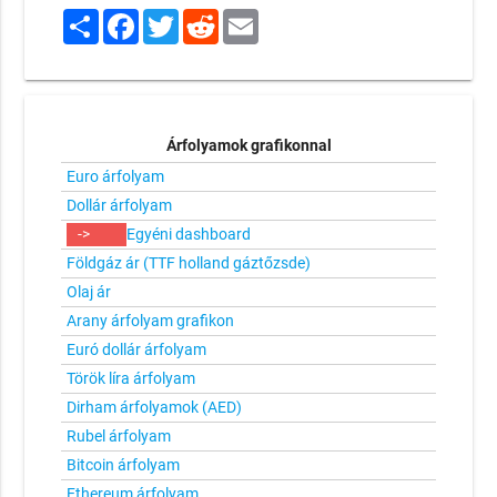
Share
Facebook
Twitter
Reddit
Email
Árfolyamok grafikonnal
Euro árfolyam
Dollár árfolyam
->
Egyéni dashboard
Földgáz ár (TTF holland gáztőzsde)
Olaj ár
Arany árfolyam grafikon
Euró dollár árfolyam
Török líra árfolyam
Dirham árfolyamok (AED)
Rubel árfolyam
Bitcoin árfolyam
Ethereum árfolyam