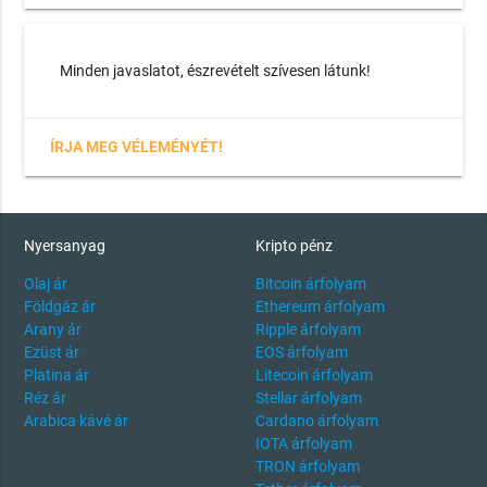
Minden javaslatot, észrevételt szívesen látunk!
ÍRJA MEG VÉLEMÉNYÉT!
Nyersanyag
Kripto pénz
Olaj ár
Bitcoin árfolyam
Földgáz ár
Ethereum árfolyam
Arany ár
Ripple árfolyam
Ezüst ár
EOS árfolyam
Platina ár
Litecoin árfolyam
Réz ár
Stellar árfolyam
Arabica kávé ár
Cardano árfolyam
IOTA árfolyam
TRON árfolyam