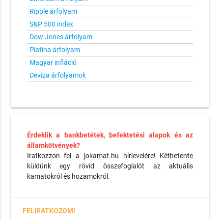
Ripple árfolyam
S&P 500 index
Dow Jones árfolyam
Platina árfolyam
Magyar infláció
Deviza árfolyamok
Érdeklik a bankbetétek, befektetési alapok és az
államkötvények?
Iratkozzon fel a jokamat.hu hírlevelére! Kéthetente
küldünk egy rövid összefoglalót az aktuális
kamatokról és hozamokról.
FELIRATKOZOM!