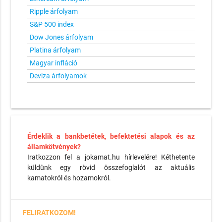
Ripple árfolyam
S&P 500 index
Dow Jones árfolyam
Platina árfolyam
Magyar infláció
Deviza árfolyamok
Érdeklik a bankbetétek, befektetési alapok és az
államkötvények?
Iratkozzon fel a jokamat.hu hírlevelére! Kéthetente
küldünk egy rövid összefoglalót az aktuális
kamatokról és hozamokról.
FELIRATKOZOM!