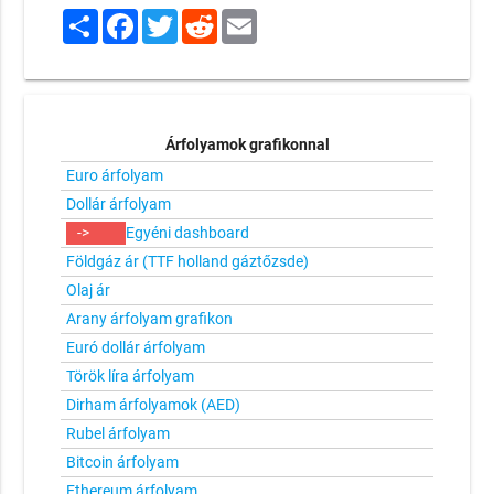
Share
Facebook
Twitter
Reddit
Email
Árfolyamok grafikonnal
Euro árfolyam
Dollár árfolyam
->
Egyéni dashboard
Földgáz ár (TTF holland gáztőzsde)
Olaj ár
Arany árfolyam grafikon
Euró dollár árfolyam
Török líra árfolyam
Dirham árfolyamok (AED)
Rubel árfolyam
Bitcoin árfolyam
Ethereum árfolyam