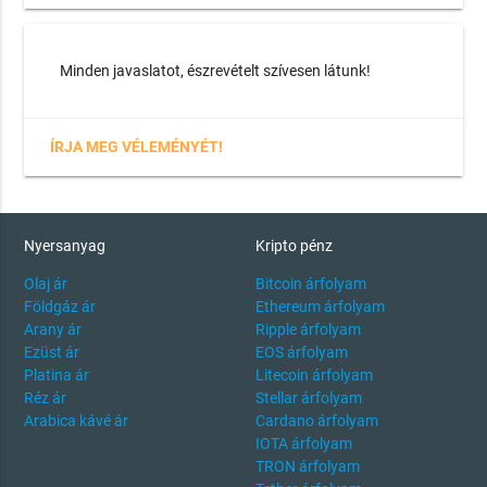
Minden javaslatot, észrevételt szívesen látunk!
ÍRJA MEG VÉLEMÉNYÉT!
Nyersanyag
Kripto pénz
Olaj ár
Bitcoin árfolyam
Földgáz ár
Ethereum árfolyam
Arany ár
Ripple árfolyam
Ezüst ár
EOS árfolyam
Platina ár
Litecoin árfolyam
Réz ár
Stellar árfolyam
Arabica kávé ár
Cardano árfolyam
IOTA árfolyam
TRON árfolyam