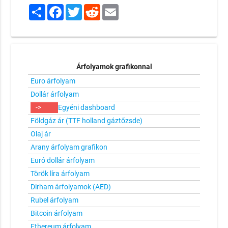
Share
Facebook
Twitter
Reddit
Email
Árfolyamok grafikonnal
Euro árfolyam
Dollár árfolyam
->
Egyéni dashboard
Földgáz ár (TTF holland gáztőzsde)
Olaj ár
Arany árfolyam grafikon
Euró dollár árfolyam
Török líra árfolyam
Dirham árfolyamok (AED)
Rubel árfolyam
Bitcoin árfolyam
Ethereum árfolyam