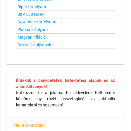
Ripple árfolyam
S&P 500 index
Dow Jones árfolyam
Platina árfolyam
Magyar infláció
Deviza árfolyamok
Érdeklik a bankbetétek, befektetési alapok és az
államkötvények?
Iratkozzon fel a jokamat.hu hírlevelére! Kéthetente
küldünk egy rövid összefoglalót az aktuális
kamatokról és hozamokról.
FELIRATKOZOM!