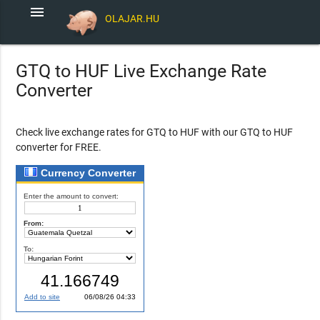
menu
OLAJAR.HU
GTQ to HUF Live Exchange Rate
Converter
Check live exchange rates for GTQ to HUF with our GTQ to HUF
converter for FREE.