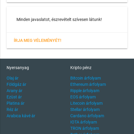
Minden javaslatot, észrevételt szívesen látunk!
ÍRJA MEG VÉLEMÉNYÉT!
Nyersanyag
Kripto pénz
Olaj ár
Bitcoin árfolyam
Földgáz ár
Ethereum árfolyam
Arany ár
Ripple árfolyam
Ezüst ár
EOS árfolyam
Platina ár
Litecoin árfolyam
Réz ár
Stellar árfolyam
Arabica kávé ár
Cardano árfolyam
IOTA árfolyam
TRON árfolyam