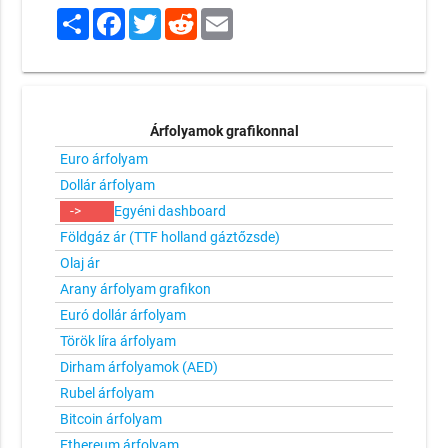
Share
Facebook
Twitter
Reddit
Email
Árfolyamok grafikonnal
Euro árfolyam
Dollár árfolyam
->
Egyéni dashboard
Földgáz ár (TTF holland gáztőzsde)
Olaj ár
Arany árfolyam grafikon
Euró dollár árfolyam
Török líra árfolyam
Dirham árfolyamok (AED)
Rubel árfolyam
Bitcoin árfolyam
Ethereum árfolyam