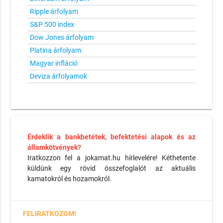
Ripple árfolyam
S&P 500 index
Dow Jones árfolyam
Platina árfolyam
Magyar infláció
Deviza árfolyamok
Érdeklik a bankbetétek, befektetési alapok és az
államkötvények?
Iratkozzon fel a jokamat.hu hírlevelére! Kéthetente
küldünk egy rövid összefoglalót az aktuális
kamatokról és hozamokról.
FELIRATKOZOM!