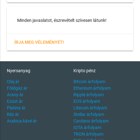
Minden javaslatot, észrevételt szívesen látunk!
ÍRJA MEG VÉLEMÉNYÉT!
Nyersanyag
Kripto pénz
Olaj ár
Bitcoin árfolyam
Földgáz ár
Ethereum árfolyam
Arany ár
Ripple árfolyam
Ezüst ár
EOS árfolyam
Platina ár
Litecoin árfolyam
Réz ár
Stellar árfolyam
Arabica kávé ár
Cardano árfolyam
IOTA árfolyam
TRON árfolyam