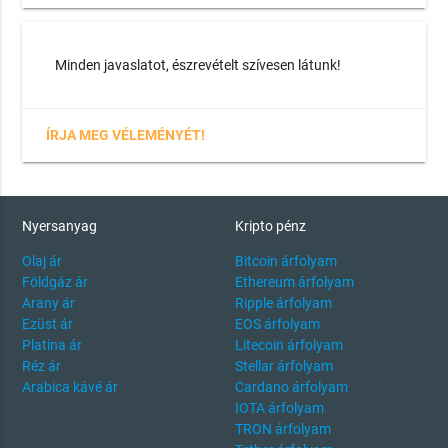
Minden javaslatot, észrevételt szívesen látunk!
ÍRJA MEG VÉLEMÉNYÉT!
Nyersanyag
Kripto pénz
Olaj ár
Bitcoin árfolyam
Földgáz ár
Ethereum árfolyam
Arany ár
Ripple árfolyam
Ezüst ár
EOS árfolyam
Platina ár
Litecoin árfolyam
Réz ár
Stellar árfolyam
Arabica kávé ár
Cardano árfolyam
IOTA árfolyam
TRON árfolyam