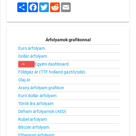
Share
Facebook
Twitter
Reddit
Email
Árfolyamok grafikonnal
Euro árfolyam
Dollár árfolyam
->
Egyéni dashboard
Földgáz ár (TTF holland gáztőzsde)
Olaj ár
Arany árfolyam grafikon
Euró dollár árfolyam
Török líra árfolyam
Dirham árfolyamok (AED)
Rubel árfolyam
Bitcoin árfolyam
Ethereum árfolyam