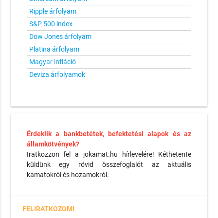
Ripple árfolyam
S&P 500 index
Dow Jones árfolyam
Platina árfolyam
Magyar infláció
Deviza árfolyamok
Érdeklik a bankbetétek, befektetési alapok és az
államkötvények?
Iratkozzon fel a jokamat.hu hírlevelére! Kéthetente
küldünk egy rövid összefoglalót az aktuális
kamatokról és hozamokról.
FELIRATKOZOM!